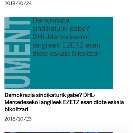
2018/10/24
Demokrazia sindikaturik gabe? DHL-
Mercedeseko langileek EZETZ esan diote eskala
bikoitzari
2018/10/23