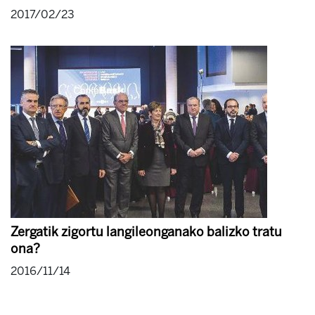
2017/02/23
Zergatik zigortu langileonganako balizko tratu
ona?
2016/11/14