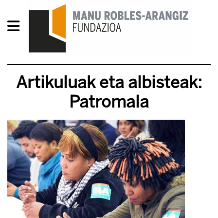
Artikuluak eta albisteak:
Patromala