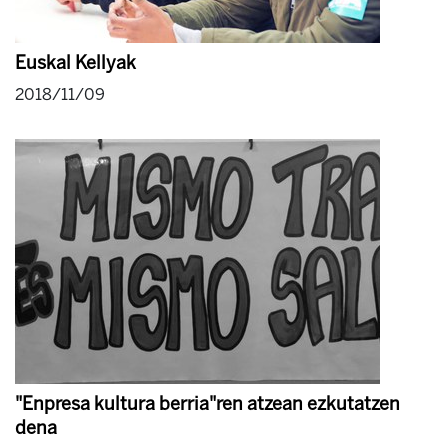
Euskal Kellyak
2018/11/09
"Enpresa kultura berria"ren atzean ezkutatzen
dena