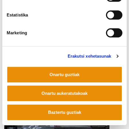
Estatistika
Marketing
«Beldurra Afrikan utzi genuen»
2018/03/12
Erakutsi xehetasunak
Onartu guztiak
Onartu aukeratutakoak
Baztertu guztiak