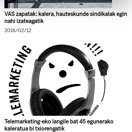
VAS zapatak: kalera, hauteskunde sindikalak egin
nahi izateagatik
2018/02/12
Telemarketing-eko langile bat 45 egunerako
kaleratua bi txiorengatik