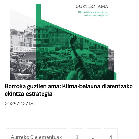
Borroka guztien ama: Klima-belaunaldiarentzako
ekintza-estrategia
2025/02/18
Aurreko 9 elementuak
1
...
4