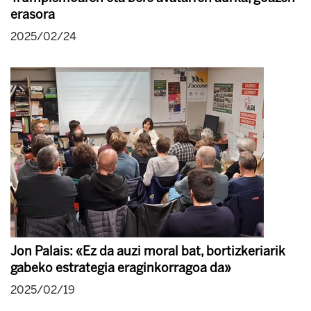
erasora
2025/02/24
Jon Palais: «Ez da auzi moral bat, bortizkeriarik
gabeko estrategia eraginkorragoa da»
2025/02/19