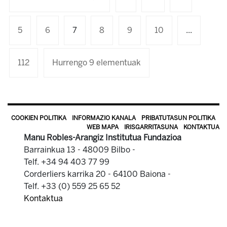
5
6
7
8
9
10
...
112
Hurrengo 9 elementuak
COOKIEN POLITIKA
INFORMAZIO KANALA
PRIBATUTASUN POLITIKA
WEB MAPA
IRISGARRITASUNA
KONTAKTUA
Manu Robles-Arangiz Institutua Fundazioa
Barrainkua 13 - 48009 Bilbo -
Telf. +34 94 403 77 99
Corderliers karrika 20 - 64100 Baiona -
Telf. +33 (0) 559 25 65 52
Kontaktua