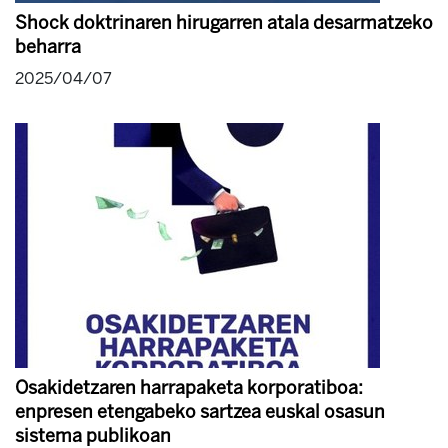
Shock doktrinaren hirugarren atala desarmatzeko
beharra
2025/04/07
Osakidetzaren harrapaketa korporatiboa:
enpresen etengabeko sartzea euskal osasun
sistema publikoan