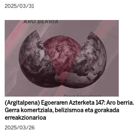
2025/03/31
(Argitalpena) Egoeraren Azterketa 147: Aro berria.
Gerra komertziala, belizismoa eta gorakada
erreakzionarioa
2025/03/26