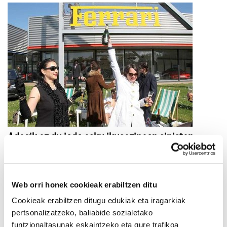
Adegik ez du jada esku ikusezinean sinisten
2025/03/25
Web orri honek cookieak erabiltzen ditu
Cookieak erabiltzen ditugu edukiak eta iragarkiak
pertsonalizatzeko, baliabide sozialetako
funtzionaltasunak eskaintzeko eta gure trafikoa