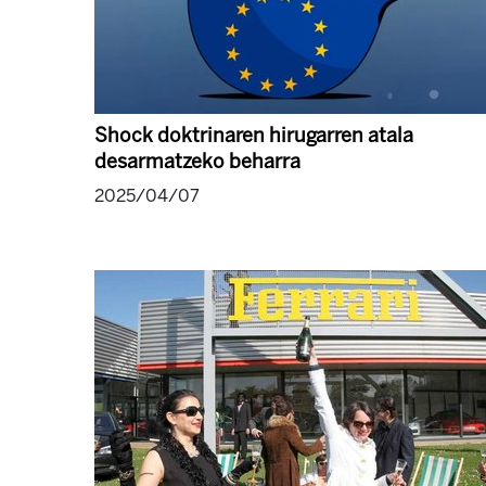
Shock doktrinaren hirugarren atala
desarmatzeko beharra
2025/04/07