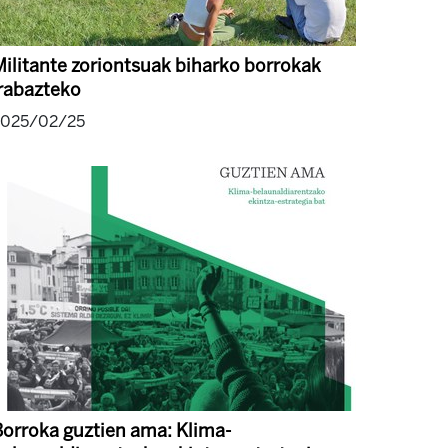
ilitante zoriontsuak biharko borrokak
rabazteko
2025/02/25
orroka guztien ama: Klima-