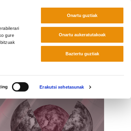
Onartu guztiak
rabilerari
Euskara
Français
Español
Onartu aukeratutakoak
ko gure
rbitzuak
Baztertu guztiak
ting
Erakutsi xehetasunak