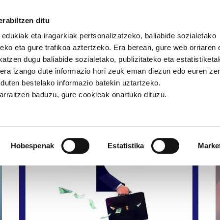
rabiltzen ditu
 edukiak eta iragarkiak pertsonalizatzeko, baliabide sozialetako
eko eta gure trafikoa aztertzeko. Era berean, gure web orriaren e
atzen dugu baliabide sozialetako, publizitateko eta estatistiketa
kera izango dute informazio hori zeuk eman diezun edo euren ze
u duten bestelako informazio batekin uztartzeko.
jarraitzen baduzu, gure cookieak onartuko dituzu.
Artikuluak eta albisteak
Hobespenak
Estatistika
Marke