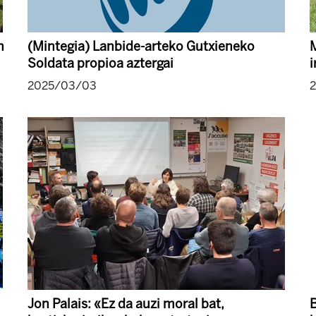
n
(Mintegia) Lanbide-arteko Gutxieneko
M
Soldata propioa aztergai
i
2025/03/03
Jon Palais: «Ez da auzi moral bat,
B