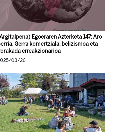
Argitalpena) Egoeraren Azterketa 147: Aro
erria. Gerra komertziala, belizismoa eta
orakada erreakzionarioa
2025/03/26