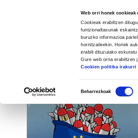
Web orri honek cookieak e
Cookieak erabiltzen ditugu
funtzionaltasunak eskaintz
buruzko informazioa partek
hornitzaileekin. Horiek au
Hasiera
Albisteak eta artikuluak
erabili dituzulako eskurat
Gure web orria erabiltzen 
Cookien politika irakurri
Baimena
Beharrezkoak
hautatzea