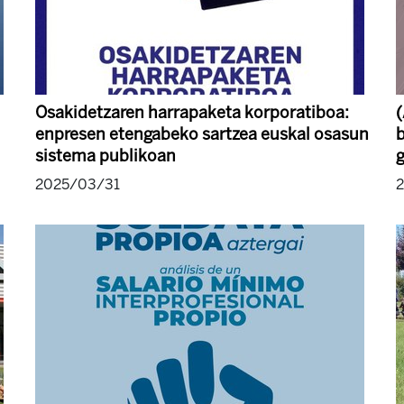
Osakidetzaren harrapaketa korporatiboa:
(
enpresen etengabeko sartzea euskal osasun
b
sistema publikoan
g
2025/03/31