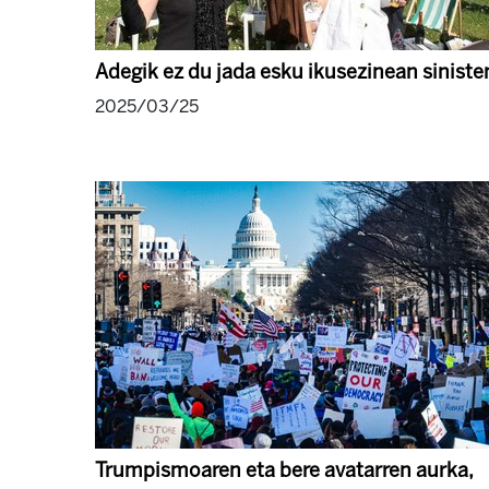
Adegik ez du jada esku ikusezinean siniste
2025/03/25
Trumpismoaren eta bere avatarren aurka,