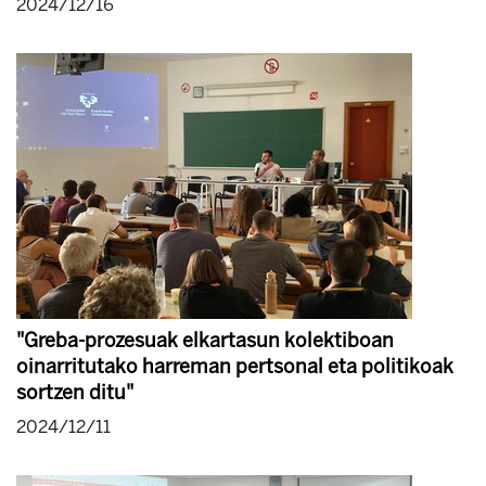
2024/12/16
"Greba-prozesuak elkartasun kolektiboan
oinarritutako harreman pertsonal eta politikoak
sortzen ditu"
2024/12/11