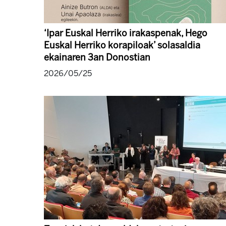
‘Ipar Euskal Herriko irakaspenak, Hego
Euskal Herriko korapiloak’ solasaldia
ekainaren 3an Donostian
2026/05/25