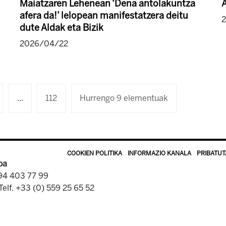
Maiatzaren Lehenean ‘Dena antolakuntza
A
afera da!’ lelopean manifestatzera deitu
dute Aldak eta Bizik
2026/04/22
...
112
Hurrengo 9 elementuak
COOKIEN POLITIKA
INFORMAZIO KANALA
PRIBATUT
oa
 94 403 77 99
Telf. +33 (0) 559 25 65 52