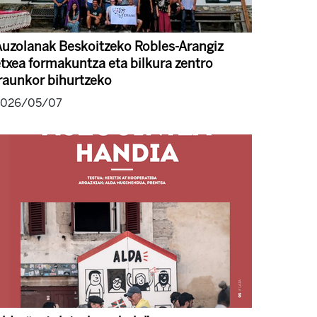
uzolanak Beskoitzeko Robles-Arangiz
txea formakuntza eta bilkura zentro
raunkor bihurtzeko
2026/05/07