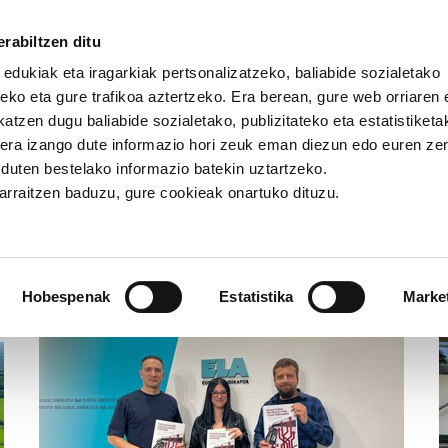
rabiltzen ditu
 edukiak eta iragarkiak pertsonalizatzeko, baliabide sozialetako
eko eta gure trafikoa aztertzeko. Era berean, gure web orriaren e
atzen dugu baliabide sozialetako, publizitateko eta estatistiketa
kera izango dute informazio hori zeuk eman diezun edo euren ze
u duten bestelako informazio batekin uztartzeko.
jarraitzen baduzu, gure cookieak onartuko dituzu.
Artikuluak eta albisteak
Hobespenak
Estatistika
Marke