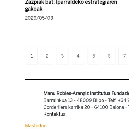
Zazpiak bat: Iparraldeko estrategiaren
gakoak
2026/05/03
1
2
3
4
5
6
7
Manu Robles-Arangiz Institutua Fundazi
Barrainkua 13 - 48009 Bilbo -
Telf. +34
Corderliers karrika 20 - 64100 Baiona -
Kontaktua
Mastodon