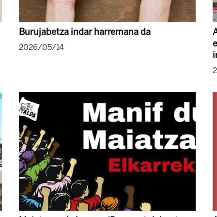
Burujabetza indar harremana da
A
e
2026/05/14
i