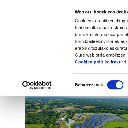
Web orri honek cookieak e
Cookieak erabiltzen ditugu
funtzionaltasunak eskaintz
buruzko informazioa partek
hornitzaileekin. Horiek au
Hasiera
Albisteak eta artikuluak
erabili dituzulako eskurat
Gure web orria erabiltzen 
Cookien politika irakurri
Baimena
Beharrezkoak
hautatzea