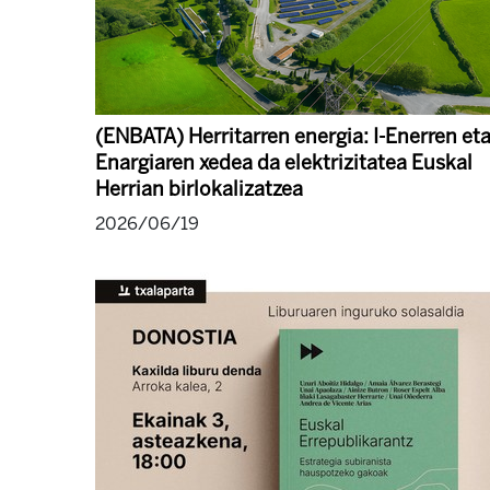
(ENBATA) Herritarren energia: I-Enerren et
Enargiaren xedea da elektrizitatea Euskal
Herrian birlokalizatzea
2026/06/19