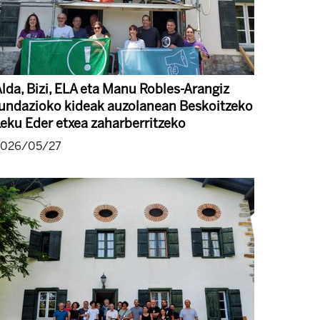
lda, Bizi, ELA eta Manu Robles-Arangiz
fundazioko kideak auzolanean Beskoitzeko
eku Eder etxea zaharberritzeko
2026/05/27