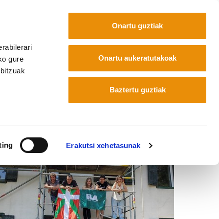
Onartu guztiak
rabilerari
Euskara
Français
Español
Onartu aukeratutakoak
ko gure
rbitzuak
Baztertu guztiak
ting
Erakutsi xehetasunak