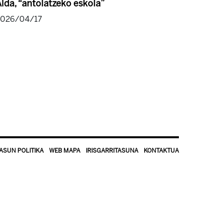
lda, “antolatzeko eskola”
2026/04/17
ASUN POLITIKA
WEB MAPA
IRISGARRITASUNA
KONTAKTUA